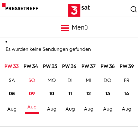
PRESSETREFF
Menü
Meldungen
Es wurden keine Sendungen gefunden
PW 33
PW 34
PW 35
PW 36
PW 37
PW 38
PW 39
Programm
SA
SO
MO
DI
MI
DO
FR
Mediathek
08
09
10
11
12
13
14
Aug
Trailer
Aug
Aug
Aug
Aug
Aug
Aug
Bilder