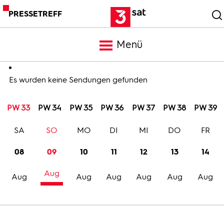
PRESSETREFF
Menü
Meldungen
Es wurden keine Sendungen gefunden
PW 33
PW 34
PW 35
PW 36
PW 37
PW 38
PW 39
Programm
SA
SO
MO
DI
MI
DO
FR
Mediathek
08
09
10
11
12
13
14
Aug
Trailer
Aug
Aug
Aug
Aug
Aug
Aug
Bilder