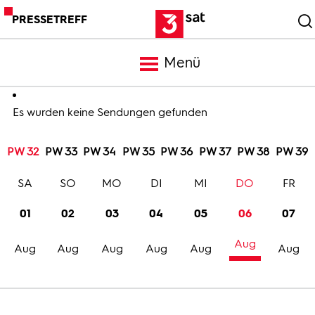
PRESSETREFF
Menü
Meldungen
Es wurden keine Sendungen gefunden
PW 32
PW 33
PW 34
PW 35
PW 36
PW 37
PW 38
PW 39
Programm
SA
SO
MO
DI
MI
DO
FR
Mediathek
01
02
03
04
05
06
07
Aug
Trailer
Aug
Aug
Aug
Aug
Aug
Aug
Bilder