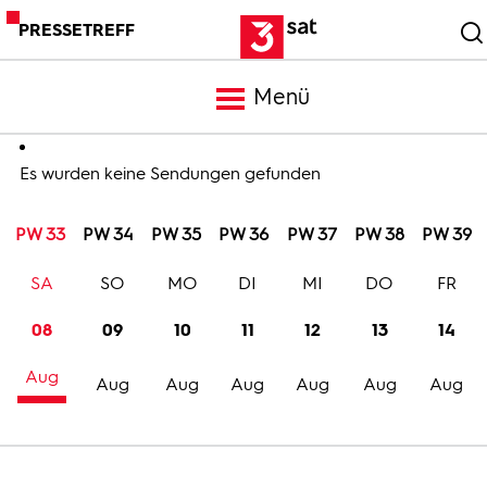
PRESSETREFF
Menü
Meldungen
Es wurden keine Sendungen gefunden
PW 33
PW 34
PW 35
PW 36
PW 37
PW 38
PW 39
Programm
SA
SO
MO
DI
MI
DO
FR
Mediathek
08
09
10
11
12
13
14
Aug
Trailer
Aug
Aug
Aug
Aug
Aug
Aug
Bilder