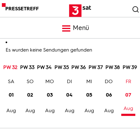
PRESSETREFF
Menü
Meldungen
Es wurden keine Sendungen gefunden
PW 32
PW 33
PW 34
PW 35
PW 36
PW 37
PW 38
PW 39
Programm
SA
SO
MO
DI
MI
DO
FR
Mediathek
01
02
03
04
05
06
07
Aug
Trailer
Aug
Aug
Aug
Aug
Aug
Aug
Bilder