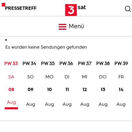
PRESSETREFF
Menü
Meldungen
Es wurden keine Sendungen gefunden
PW 33
PW 34
PW 35
PW 36
PW 37
PW 38
PW 39
Programm
SA
SO
MO
DI
MI
DO
FR
Mediathek
08
09
10
11
12
13
14
Aug
Trailer
Aug
Aug
Aug
Aug
Aug
Aug
Bilder