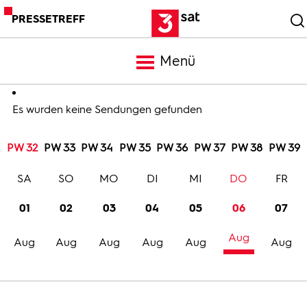
PRESSETREFF
Menü
Meldungen
Es wurden keine Sendungen gefunden
PW 32
PW 33
PW 34
PW 35
PW 36
PW 37
PW 38
PW 39
Programm
SA
SO
MO
DI
MI
DO
FR
Mediathek
01
02
03
04
05
06
07
Aug
Trailer
Aug
Aug
Aug
Aug
Aug
Aug
Bilder