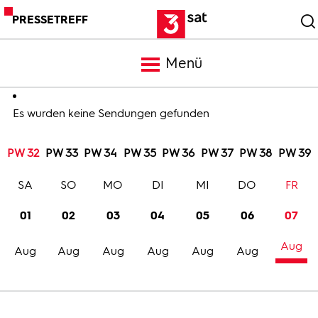
PRESSETREFF
Menü
Meldungen
Es wurden keine Sendungen gefunden
PW 32
PW 33
PW 34
PW 35
PW 36
PW 37
PW 38
PW 39
Programm
SA
SO
MO
DI
MI
DO
FR
Mediathek
01
02
03
04
05
06
07
Aug
Trailer
Aug
Aug
Aug
Aug
Aug
Aug
Bilder