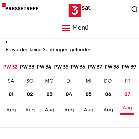
PRESSETREFF
Menü
Meldungen
Es wurden keine Sendungen gefunden
PW 32
PW 33
PW 34
PW 35
PW 36
PW 37
PW 38
PW 39
Programm
SA
SO
MO
DI
MI
DO
FR
Mediathek
01
02
03
04
05
06
07
Aug
Trailer
Aug
Aug
Aug
Aug
Aug
Aug
Bilder