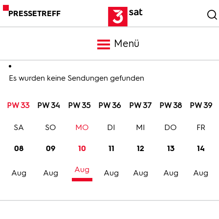
PRESSETREFF
Menü
Meldungen
Es wurden keine Sendungen gefunden
PW 33
PW 34
PW 35
PW 36
PW 37
PW 38
PW 39
Programm
SA
SO
MO
DI
MI
DO
FR
Mediathek
08
09
10
11
12
13
14
Aug
Trailer
Aug
Aug
Aug
Aug
Aug
Aug
Bilder