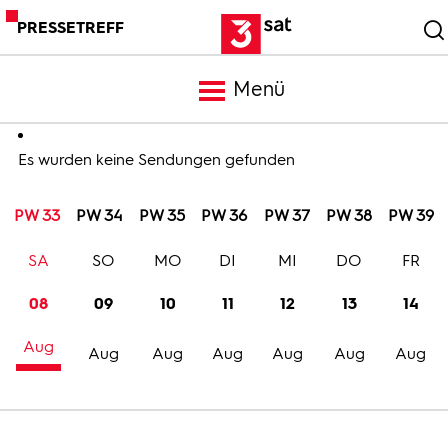
PRESSETREFF
Menü
Meldungen
Es wurden keine Sendungen gefunden
PW 33
PW 34
PW 35
PW 36
PW 37
PW 38
PW 39
Programm
SA
SO
MO
DI
MI
DO
FR
Mediathek
08
09
10
11
12
13
14
Aug
Trailer
Aug
Aug
Aug
Aug
Aug
Aug
Bilder