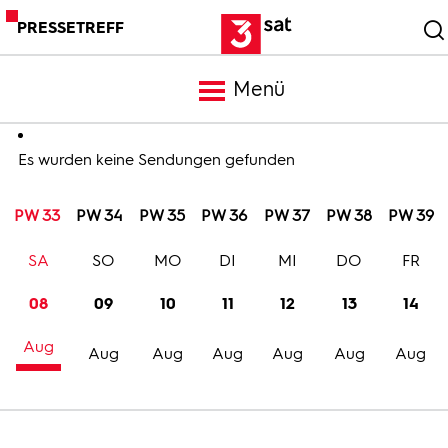
PRESSETREFF
Menü
Meldungen
Es wurden keine Sendungen gefunden
PW 33
PW 34
PW 35
PW 36
PW 37
PW 38
PW 39
Programm
SA
SO
MO
DI
MI
DO
FR
Mediathek
08
09
10
11
12
13
14
Aug
Trailer
Aug
Aug
Aug
Aug
Aug
Aug
Bilder