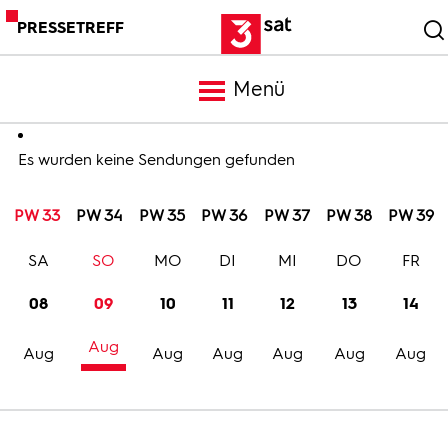
PRESSETREFF
Menü
Meldungen
Es wurden keine Sendungen gefunden
PW 33
PW 34
PW 35
PW 36
PW 37
PW 38
PW 39
Programm
SA
SO
MO
DI
MI
DO
FR
Mediathek
08
09
10
11
12
13
14
Aug
Trailer
Aug
Aug
Aug
Aug
Aug
Aug
Bilder