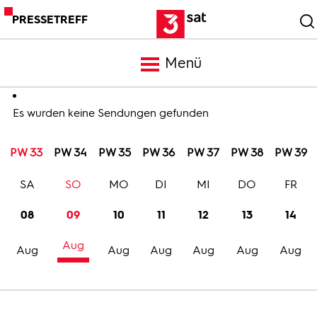
PRESSETREFF
Menü
Meldungen
Es wurden keine Sendungen gefunden
PW 33
PW 34
PW 35
PW 36
PW 37
PW 38
PW 39
Programm
SA
SO
MO
DI
MI
DO
FR
Mediathek
08
09
10
11
12
13
14
Aug
Trailer
Aug
Aug
Aug
Aug
Aug
Aug
Bilder