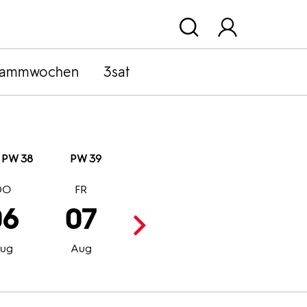
rammwochen
3sat
PW 38
PW 39
DO
FR
SA
SO
06
07
08
09
ug
Aug
Aug
Aug