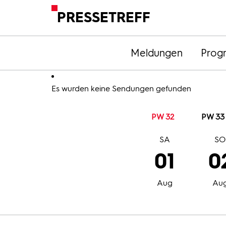
PRESSETREFF
Meldungen
Prog
Es wurden keine Sendungen gefunden
PW 32
PW 33
SA
S
01
0
Aug
Au