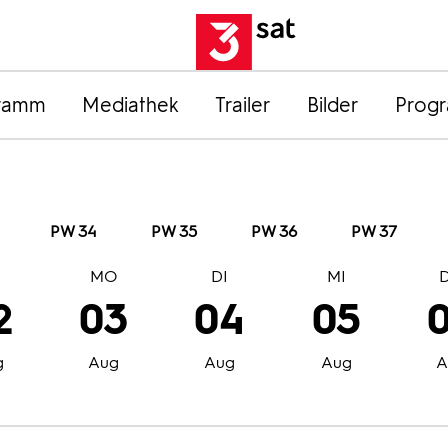
ramm
Mediathek
Trailer
Bilder
Prog
PW 34
PW 35
PW 36
PW 37
O
MO
DI
MI
2
03
04
05
g
Aug
Aug
Aug
A