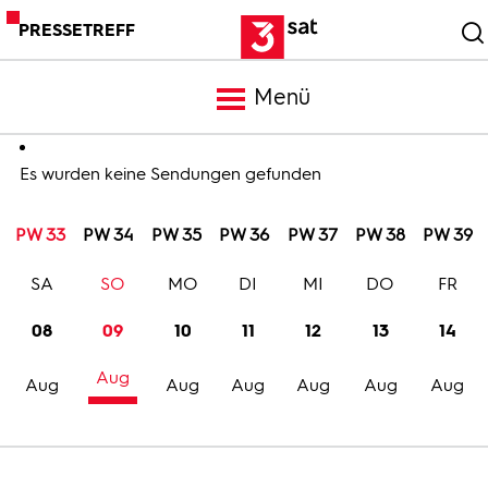
PRESSETREFF
Menü
Meldungen
Es wurden keine Sendungen gefunden
PW 33
PW 34
PW 35
PW 36
PW 37
PW 38
PW 39
Programm
SA
SO
MO
DI
MI
DO
FR
Mediathek
08
09
10
11
12
13
14
Aug
Trailer
Aug
Aug
Aug
Aug
Aug
Aug
Bilder