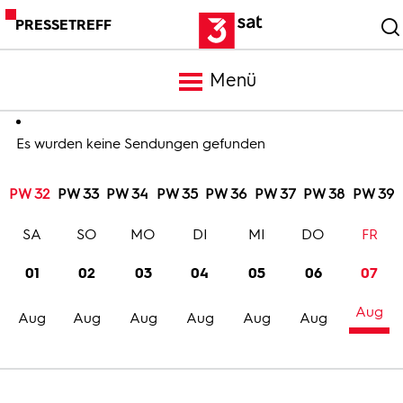
PRESSETREFF
Menü
Meldungen
Es wurden keine Sendungen gefunden
PW 32
PW 33
PW 34
PW 35
PW 36
PW 37
PW 38
PW 39
Programm
SA
SO
MO
DI
MI
DO
FR
Mediathek
01
02
03
04
05
06
07
Aug
Trailer
Aug
Aug
Aug
Aug
Aug
Aug
Bilder