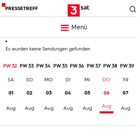
PRESSETREFF
Menü
Meldungen
Es wurden keine Sendungen gefunden
PW 32
PW 33
PW 34
PW 35
PW 36
PW 37
PW 38
PW 39
Programm
SA
SO
MO
DI
MI
DO
FR
Mediathek
01
02
03
04
05
06
07
Aug
Trailer
Aug
Aug
Aug
Aug
Aug
Aug
Bilder