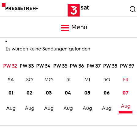
PRESSETREFF
Menü
Meldungen
Es wurden keine Sendungen gefunden
PW 32
PW 33
PW 34
PW 35
PW 36
PW 37
PW 38
PW 39
Programm
SA
SO
MO
DI
MI
DO
FR
Mediathek
01
02
03
04
05
06
07
Aug
Trailer
Aug
Aug
Aug
Aug
Aug
Aug
Bilder