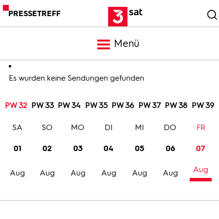
PRESSETREFF
Menü
Meldungen
Es wurden keine Sendungen gefunden
PW 32
PW 33
PW 34
PW 35
PW 36
PW 37
PW 38
PW 39
Programm
SA
SO
MO
DI
MI
DO
FR
Mediathek
01
02
03
04
05
06
07
Aug
Trailer
Aug
Aug
Aug
Aug
Aug
Aug
Bilder