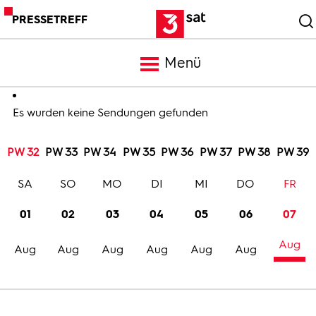
PRESSETREFF
Menü
Meldungen
Es wurden keine Sendungen gefunden
PW 32
PW 33
PW 34
PW 35
PW 36
PW 37
PW 38
PW 39
Programm
SA
SO
MO
DI
MI
DO
FR
Mediathek
01
02
03
04
05
06
07
Aug
Trailer
Aug
Aug
Aug
Aug
Aug
Aug
Bilder