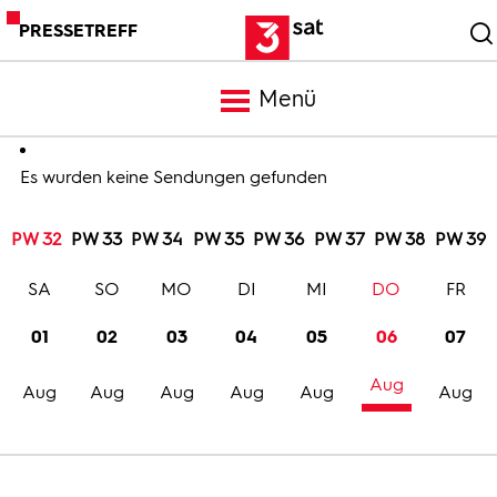
PRESSETREFF
Menü
Meldungen
Es wurden keine Sendungen gefunden
PW 32
PW 33
PW 34
PW 35
PW 36
PW 37
PW 38
PW 39
Programm
SA
SO
MO
DI
MI
DO
FR
Mediathek
01
02
03
04
05
06
07
Aug
Trailer
Aug
Aug
Aug
Aug
Aug
Aug
Bilder