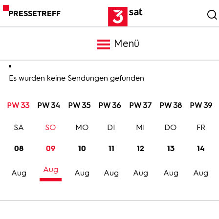
PRESSETREFF
Menü
Meldungen
Es wurden keine Sendungen gefunden
PW 33
PW 34
PW 35
PW 36
PW 37
PW 38
PW 39
Programm
SA
SO
MO
DI
MI
DO
FR
Mediathek
08
09
10
11
12
13
14
Aug
Trailer
Aug
Aug
Aug
Aug
Aug
Aug
Bilder