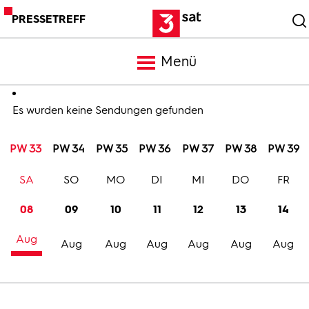
PRESSETREFF
Menü
Meldungen
Es wurden keine Sendungen gefunden
PW 33
PW 34
PW 35
PW 36
PW 37
PW 38
PW 39
Programm
SA
SO
MO
DI
MI
DO
FR
Mediathek
08
09
10
11
12
13
14
Aug
Trailer
Aug
Aug
Aug
Aug
Aug
Aug
Bilder