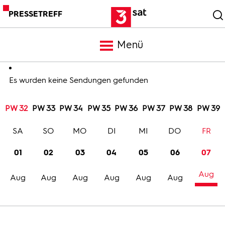
PRESSETREFF
Menü
Meldungen
Es wurden keine Sendungen gefunden
PW 32
PW 33
PW 34
PW 35
PW 36
PW 37
PW 38
PW 39
Programm
SA
SO
MO
DI
MI
DO
FR
Mediathek
01
02
03
04
05
06
07
Aug
Trailer
Aug
Aug
Aug
Aug
Aug
Aug
Bilder