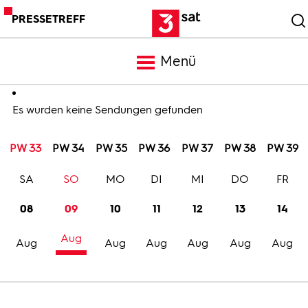
PRESSETREFF
Menü
Meldungen
Es wurden keine Sendungen gefunden
PW 33
PW 34
PW 35
PW 36
PW 37
PW 38
PW 39
Programm
SA
SO
MO
DI
MI
DO
FR
Mediathek
08
09
10
11
12
13
14
Aug
Trailer
Aug
Aug
Aug
Aug
Aug
Aug
Bilder