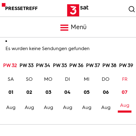
PRESSETREFF
Menü
Meldungen
Es wurden keine Sendungen gefunden
PW 32
PW 33
PW 34
PW 35
PW 36
PW 37
PW 38
PW 39
Programm
SA
SO
MO
DI
MI
DO
FR
Mediathek
01
02
03
04
05
06
07
Aug
Trailer
Aug
Aug
Aug
Aug
Aug
Aug
Bilder