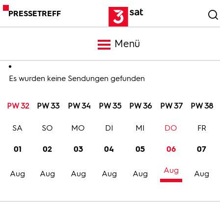
PRESSETREFF
Menü
Meldungen
Es wurden keine Sendungen gefunden
PW 32
PW 33
PW 34
PW 35
PW 36
PW 37
PW 38
Programm
SA
SO
MO
DI
MI
DO
FR
Mediathek
01
02
03
04
05
06
07
Aug
Trailer
Aug
Aug
Aug
Aug
Aug
Aug
Bilder