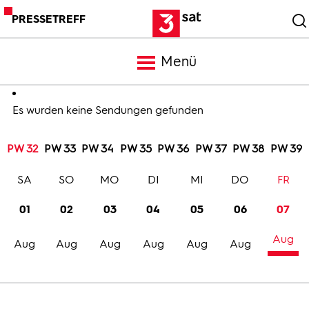
PRESSETREFF
Menü
Meldungen
Es wurden keine Sendungen gefunden
PW 32
PW 33
PW 34
PW 35
PW 36
PW 37
PW 38
PW 39
Programm
SA
SO
MO
DI
MI
DO
FR
Mediathek
01
02
03
04
05
06
07
Aug
Trailer
Aug
Aug
Aug
Aug
Aug
Aug
Bilder