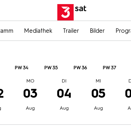
ramm
Mediathek
Trailer
Bilder
Prog
PW 34
PW 35
PW 36
PW 37
O
MO
DI
MI
2
03
04
05
g
Aug
Aug
Aug
A