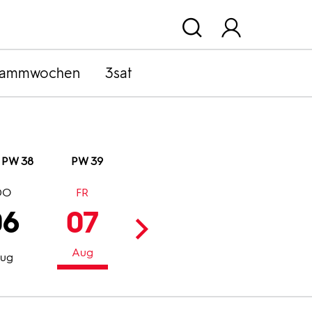
rammwochen
3sat
PW 38
PW 39
DO
FR
SA
SO
06
07
08
09
Aug
Aug
Aug
ug