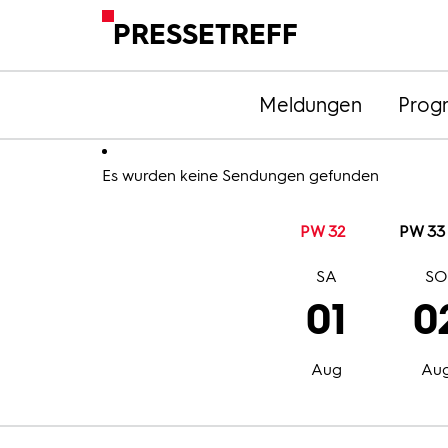
PRESSETREFF
Meldungen
Prog
Es wurden keine Sendungen gefunden
PW 32
PW 33
SA
S
01
0
Aug
Au