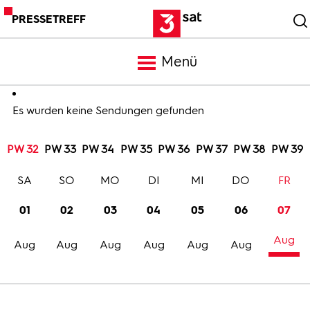
PRESSETREFF
Menü
Meldungen
Es wurden keine Sendungen gefunden
PW 32
PW 33
PW 34
PW 35
PW 36
PW 37
PW 38
PW 39
Programm
SA
SO
MO
DI
MI
DO
FR
Mediathek
01
02
03
04
05
06
07
Aug
Trailer
Aug
Aug
Aug
Aug
Aug
Aug
Bilder