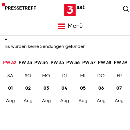
PRESSETREFF
Menü
Meldungen
Es wurden keine Sendungen gefunden
PW 32
PW 33
PW 34
PW 35
PW 36
PW 37
PW 38
PW 39
Programm
SA
SO
MO
DI
MI
DO
FR
Mediathek
01
02
03
04
05
06
07
Aug
Aug
Aug
Aug
Aug
Aug
Aug
Trailer
Bilder