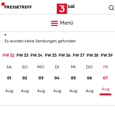
PRESSETREFF
Menü
Meldungen
Es wurden keine Sendungen gefunden
PW 32
PW 33
PW 34
PW 35
PW 36
PW 37
PW 38
PW 39
Programm
SA
SO
MO
DI
MI
DO
FR
Mediathek
01
02
03
04
05
06
07
Aug
Trailer
Aug
Aug
Aug
Aug
Aug
Aug
Bilder