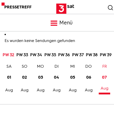
PRESSETREFF
Menü
Meldungen
Es wurden keine Sendungen gefunden
PW 32
PW 33
PW 34
PW 35
PW 36
PW 37
PW 38
PW 39
Programm
SA
SO
MO
DI
MI
DO
FR
Mediathek
01
02
03
04
05
06
07
Aug
Trailer
Aug
Aug
Aug
Aug
Aug
Aug
Bilder