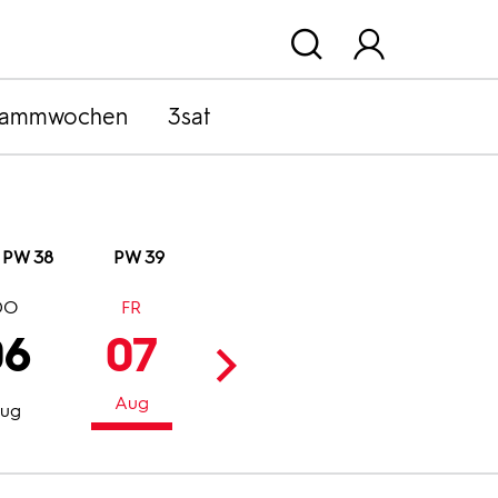
rammwochen
3sat
PW 38
PW 39
DO
FR
SA
SO
06
07
08
09
Aug
Aug
Aug
ug