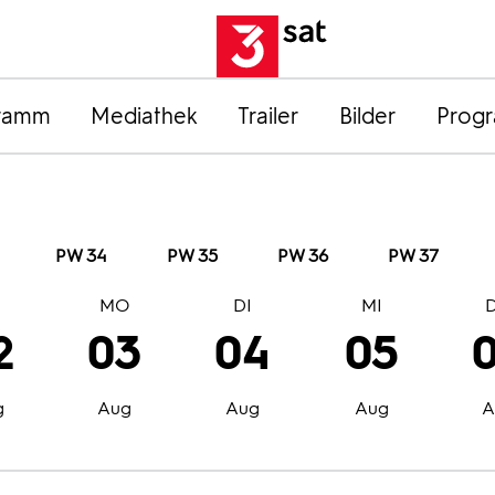
ramm
Mediathek
Trailer
Bilder
Prog
PW 34
PW 35
PW 36
PW 37
O
MO
DI
MI
2
03
04
05
g
Aug
Aug
Aug
A