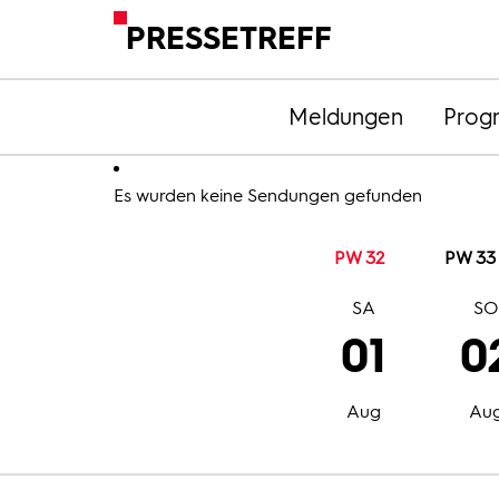
PRESSETREFF
Meldungen
Prog
Es wurden keine Sendungen gefunden
PW 32
PW 33
SA
S
01
0
Aug
Au