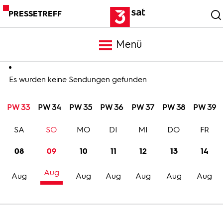
PRESSETREFF
Menü
Meldungen
Es wurden keine Sendungen gefunden
PW 33
PW 34
PW 35
PW 36
PW 37
PW 38
PW 39
Programm
SA
SO
MO
DI
MI
DO
FR
Mediathek
08
09
10
11
12
13
14
Aug
Trailer
Aug
Aug
Aug
Aug
Aug
Aug
Bilder