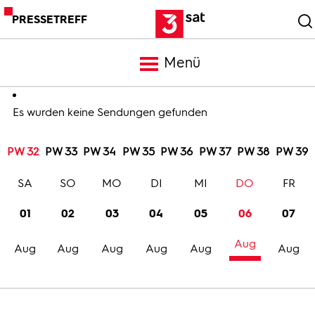
PRESSETREFF
Menü
Meldungen
Es wurden keine Sendungen gefunden
PW 32
PW 33
PW 34
PW 35
PW 36
PW 37
PW 38
PW 39
Programm
SA
SO
MO
DI
MI
DO
FR
Mediathek
01
02
03
04
05
06
07
Aug
Trailer
Aug
Aug
Aug
Aug
Aug
Aug
Bilder