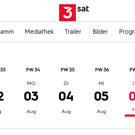
ramm
Mediathek
Trailer
Bilder
Prog
33
PW 34
PW 35
PW 36
PW
O
MO
DI
MI
2
03
04
05
A
g
Aug
Aug
Aug