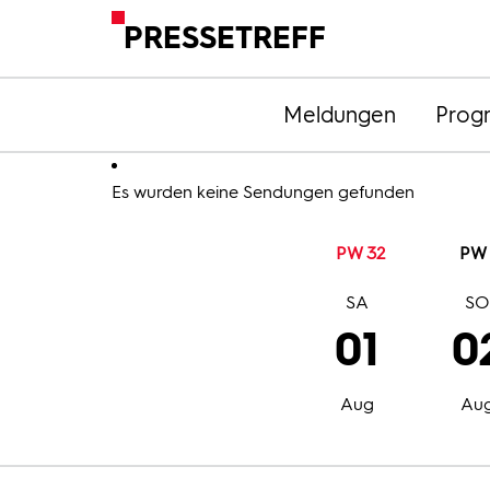
PRESSETREFF
Meldungen
Prog
Es wurden keine Sendungen gefunden
PW 32
PW 
SA
S
01
0
Aug
Au