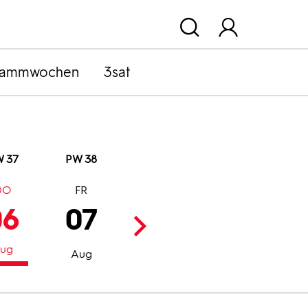
rammwochen
3sat
 37
PW 38
DO
FR
SA
SO
06
07
08
09
ug
Aug
Aug
Aug