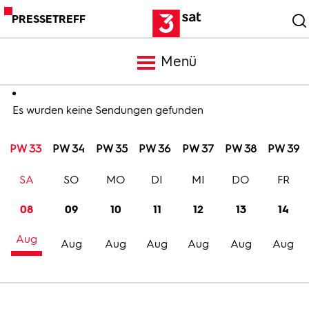
PRESSETREFF
Menü
Meldungen
Es wurden keine Sendungen gefunden
PW 33
PW 34
PW 35
PW 36
PW 37
PW 38
PW 39
Programm
SA
SO
MO
DI
MI
DO
FR
Mediathek
08
09
10
11
12
13
14
Aug
Trailer
Aug
Aug
Aug
Aug
Aug
Aug
Bilder