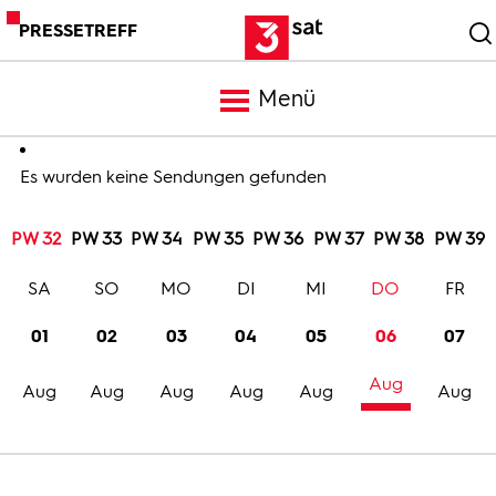
PRESSETREFF
Menü
Meldungen
Es wurden keine Sendungen gefunden
PW 32
PW 33
PW 34
PW 35
PW 36
PW 37
PW 38
PW 39
Programm
SA
SO
MO
DI
MI
DO
FR
Mediathek
01
02
03
04
05
06
07
Aug
Trailer
Aug
Aug
Aug
Aug
Aug
Aug
Bilder