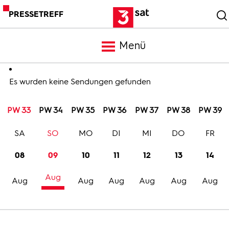
PRESSETREFF
Menü
Meldungen
Es wurden keine Sendungen gefunden
PW 33
PW 34
PW 35
PW 36
PW 37
PW 38
PW 39
Programm
SA
SO
MO
DI
MI
DO
FR
Mediathek
08
09
10
11
12
13
14
Aug
Trailer
Aug
Aug
Aug
Aug
Aug
Aug
Bilder