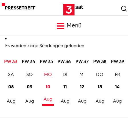
PRESSETREFF
Menü
Meldungen
Es wurden keine Sendungen gefunden
PW 33
PW 34
PW 35
PW 36
PW 37
PW 38
PW 39
Programm
SA
SO
MO
DI
MI
DO
FR
Mediathek
08
09
10
11
12
13
14
Aug
Trailer
Aug
Aug
Aug
Aug
Aug
Aug
Bilder