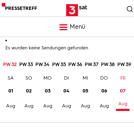
PRESSETREFF
Menü
Meldungen
Es wurden keine Sendungen gefunden
PW 32
PW 33
PW 34
PW 35
PW 36
PW 37
PW 38
PW 39
Programm
SA
SO
MO
DI
MI
DO
FR
Mediathek
01
02
03
04
05
06
07
Aug
Trailer
Aug
Aug
Aug
Aug
Aug
Aug
Bilder