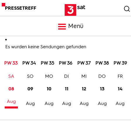
PRESSETREFF
Menü
Meldungen
Es wurden keine Sendungen gefunden
PW 33
PW 34
PW 35
PW 36
PW 37
PW 38
PW 39
Programm
SA
SO
MO
DI
MI
DO
FR
Mediathek
08
09
10
11
12
13
14
Aug
Trailer
Aug
Aug
Aug
Aug
Aug
Aug
Bilder