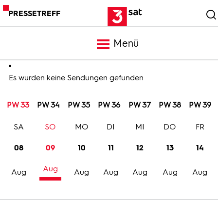
PRESSETREFF
Menü
Meldungen
Es wurden keine Sendungen gefunden
PW 33
PW 34
PW 35
PW 36
PW 37
PW 38
PW 39
Programm
SA
SO
MO
DI
MI
DO
FR
Mediathek
08
09
10
11
12
13
14
Aug
Trailer
Aug
Aug
Aug
Aug
Aug
Aug
Bilder