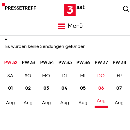
PRESSETREFF
Menü
Meldungen
Es wurden keine Sendungen gefunden
PW 32
PW 33
PW 34
PW 35
PW 36
PW 37
PW 38
Programm
SA
SO
MO
DI
MI
DO
FR
Mediathek
01
02
03
04
05
06
07
Aug
Trailer
Aug
Aug
Aug
Aug
Aug
Aug
Bilder