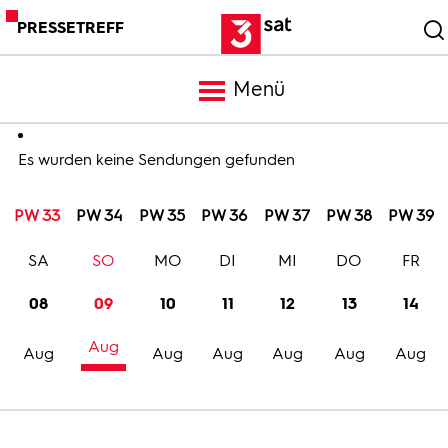
PRESSETREFF
Menü
Meldungen
Es wurden keine Sendungen gefunden
PW 33
PW 34
PW 35
PW 36
PW 37
PW 38
PW 39
Programm
SA
SO
MO
DI
MI
DO
FR
Mediathek
08
09
10
11
12
13
14
Aug
Trailer
Aug
Aug
Aug
Aug
Aug
Aug
Bilder