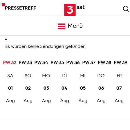
PRESSETREFF
Menü
Meldungen
Es wurden keine Sendungen gefunden
PW 32
PW 33
PW 34
PW 35
PW 36
PW 37
PW 38
PW 39
Programm
SA
SO
MO
DI
MI
DO
FR
Mediathek
01
02
03
04
05
06
07
Aug
Aug
Aug
Aug
Aug
Aug
Aug
Trailer
Bilder