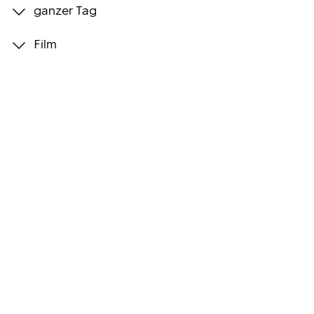
ganzer Tag
Programmwochen
Film
3sat