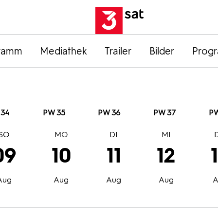
ramm
Mediathek
Trailer
Bilder
Prog
 34
PW 35
PW 36
PW 37
PW
SO
MO
DI
MI
09
10
11
12
Aug
Aug
Aug
Aug
A