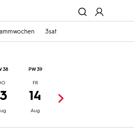
rammwochen
3sat
 38
PW 39
DO
FR
SA
SO
13
14
15
16
Aug
Aug
ug
Aug