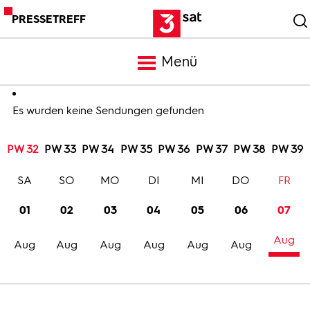
PRESSETREFF
Menü
Meldungen
Es wurden keine Sendungen gefunden
PW 32
PW 33
PW 34
PW 35
PW 36
PW 37
PW 38
PW 39
Programm
SA
SO
MO
DI
MI
DO
FR
Mediathek
01
02
03
04
05
06
07
Aug
Trailer
Aug
Aug
Aug
Aug
Aug
Aug
Bilder